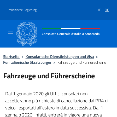
Zum Inhalt springen
IT
DE
Italienische Regierung
Header-Site, Social und Menü
Consolato Generale d'Italia a Stoccarda
Il sito ufficiale del Consolato Generale d'Ita
Startseite
>
Konsularische Dienstleistungen und Visa
>
Für italienische Staatsbürger
>
Fahrzeuge und Führerscheine
Fahrzeuge und Führerscheine
Dal 1 gennaio 2020 gli Uffici consolari non
accetteranno più richieste di cancellazione dal PRA di
veicoli esportati all’estero in data successiva. Dal 1
gennaio 2020, infatti, entrerà in vigore una nuova