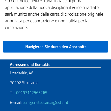
99 del Codice della Strada. In fase di prima
applicazione della nuova disciplina il veicolo radiato
sarà munito anche della carta di circolazione originale
annullata per esportazione e non valida per la
circolazione.
Navigieren Sie durch den Abschnitt
Fußbereich
Adressen und Kontakte
Lenzhalde, 46
70192 Stoccarda
Tel:
00497112563265
E-mail:
consgenstoccarda@esteri.it