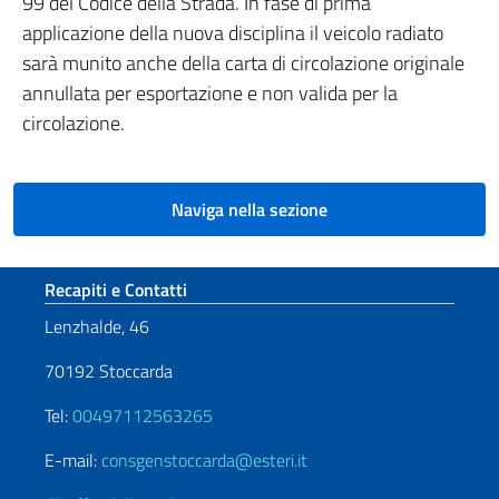
99 del Codice della Strada. In fase di prima
applicazione della nuova disciplina il veicolo radiato
sarà munito anche della carta di circolazione originale
annullata per esportazione e non valida per la
circolazione.
Naviga nella sezione
Sezione footer
Recapiti e Contatti
Lenzhalde, 46
70192 Stoccarda
Tel:
00497112563265
E-mail:
consgenstoccarda@esteri.it