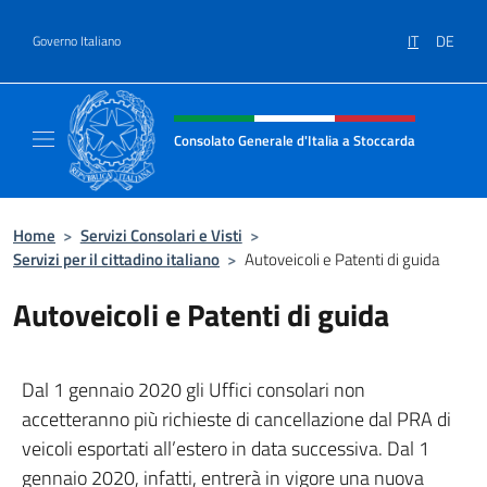
Salta al contenuto
IT
DE
Governo Italiano
Intestazione sito, social e menù
Consolato Generale d'Italia a Stoccarda
Il sito ufficiale del Consolato Generale d'Ita
Home
>
Servizi Consolari e Visti
>
Servizi per il cittadino italiano
>
Autoveicoli e Patenti di guida
Autoveicoli e Patenti di guida
Dal 1 gennaio 2020 gli Uffici consolari non
accetteranno più richieste di cancellazione dal PRA di
veicoli esportati all’estero in data successiva. Dal 1
gennaio 2020, infatti, entrerà in vigore una nuova