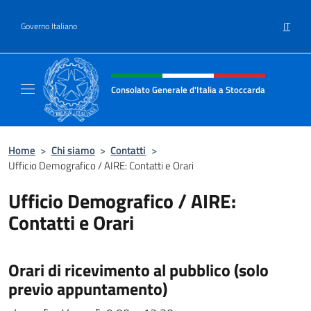
Salta al contenuto
IT
Governo Italiano
Intestazione sito, social e menù
Consolato Generale d'Italia a Stoccarda
Il sito ufficiale del Consolato Generale d'Ita
Home
>
Chi siamo
>
Contatti
>
Ufficio Demografico / AIRE: Contatti e Orari
Ufficio Demografico / AIRE:
Contatti e Orari
Orari di ricevimento al pubblico (solo
previo appuntamento)