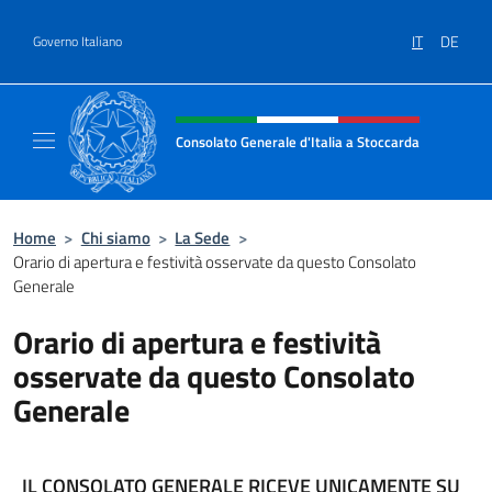
Salta al contenuto
IT
DE
Governo Italiano
Intestazione sito, social e menù
Consolato Generale d'Italia a Stoccarda
Il sito ufficiale del Consolato Generale d'Ita
Home
>
Chi siamo
>
La Sede
>
Orario di apertura e festività osservate da questo Consolato
Generale
Orario di apertura e festività
osservate da questo Consolato
Generale
IL CONSOLATO GENERALE RICEVE
UNICAMENTE
SU