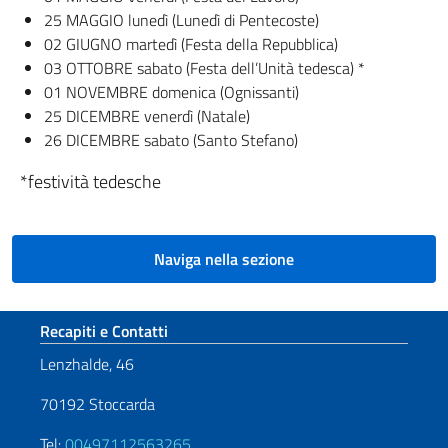
25 MAGGIO lunedì (Lunedì di Pentecoste)
02 GIUGNO martedì (Festa della Repubblica)
03 OTTOBRE sabato (Festa dell’Unità tedesca) *
01 NOVEMBRE domenica (Ognissanti)
25 DICEMBRE venerdì (Natale)
26 DICEMBRE sabato (Santo Stefano)
*festività tedesche
Naviga nella sezione
Sezione footer
Recapiti e Contatti
Lenzhalde, 46
70192 Stoccarda
Tel:
00497112563265