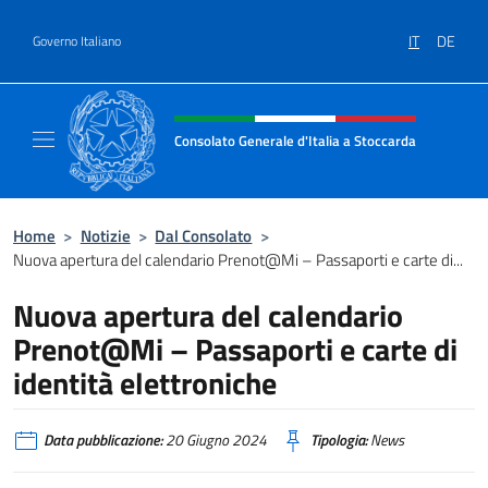
Salta al contenuto
IT
DE
Governo Italiano
Intestazione sito, social e menù
Consolato Generale d'Italia a Stoccarda
Il sito ufficiale del Consolato Generale d'Ita
Home
>
Notizie
>
Dal Consolato
>
Nuova apertura del calendario Prenot@Mi – Passaporti e carte di...
Nuova apertura del calendario
Prenot@Mi – Passaporti e carte di
identità elettroniche
Data pubblicazione:
20 Giugno 2024
Tipologia:
News