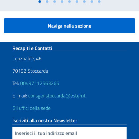
Naviga nella sezione
Sezione footer
Recapiti e Contatti
Lenzhalde, 46
70192 Stoccarda
Tel:
00497112563265
E-mail:
consgenstoccarda@esteri.it
Gli uffici della sede
Iscriviti alla nostra Newsletter
Inserisci la tua email