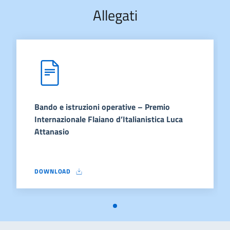
Allegati
Bando e istruzioni operative – Premio
Internazionale Flaiano d’Italianistica Luca
Attanasio
DOWNLOAD
BANDO E ISTRUZIONI OPERATIVE – PREMIO INTERNAZIONALE FL