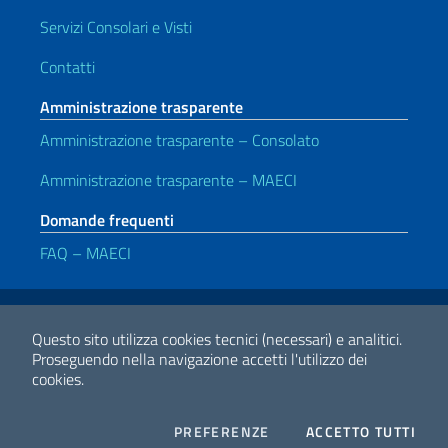
Servizi Consolari e Visti
Contatti
Amministrazione trasparente
Amministrazione trasparente – Consolato
Amministrazione trasparente – MAECI
Domande frequenti
FAQ – MAECI
Link Utili
Note legali
Privacy e cookie policy
Dichiarazione di accessibilità
Questo sito utilizza cookies tecnici (necessari) e analitici.
Proseguendo nella navigazione accetti l'utilizzo dei
cookies.
2026 Copyright Ministero degli Affari Esteri e della Cooperazione
Internazionale
COOKIES
I CO
PREFERENZE
ACCETTO TUTTI