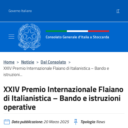
Salta al contenuto
IT
Governo Italiano
Intestazione sito, social e menù
Consolato Generale d'Italia a Stoccarda
Il sito ufficiale del Consolato Generale d'Ita
Home
>
Notizie
>
Dal Consolato
>
XXIV Premio Internazionale Flaiano di Italianistica – Bando e
istruzioni...
XXIV Premio Internazionale Flaiano
di Italianistica – Bando e istruzioni
operative
Data pubblicazione:
20 Marzo 2025
Tipologia:
News