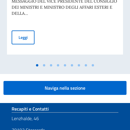
MESSAGGIO DEL VICE PRESIDENTE DEL CONSIGLIO
DEI MINISTRI E MINISTRO DEGLI AFFARI ESTERI E
DELLA...
Commemorazione del 70° anniversario della tragedia di Marci
Leggi
Naviga nella sezione
Sezione footer
Recapiti e Contatti
Lenzhalde, 46