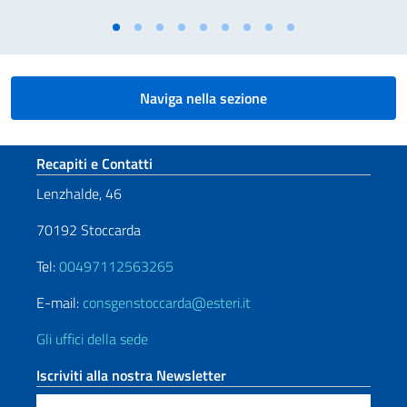
Naviga nella sezione
Sezione footer
Recapiti e Contatti
Lenzhalde, 46
70192 Stoccarda
Tel:
00497112563265
E-mail:
consgenstoccarda@esteri.it
Gli uffici della sede
Iscriviti alla nostra Newsletter