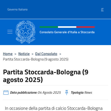
Salta al contenuto
IT
Governo Italiano
Intestazione sito, social e menù
Consolato Generale d'Italia a Stoccarda
Il sito ufficiale del Consolato Generale d'Ita
Home
>
Notizie
>
Dal Consolato
>
Partita Stoccarda-Bologna (9 agosto 2025)
Partita Stoccarda-Bologna (9
agosto 2025)
Data pubblicazione:
04 Agosto 2025
Tipologia:
News
In occasione della partita di calcio Stoccarda-Bologna