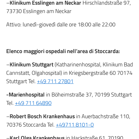
–
Klinikum Esslingen am Neckar
Hirschlandstraße 97,
73730 Esslingen am Neckar
Attivo: lunedì-giovedì dalle ore 18:00 alle 22:00
Elenco maggiori ospedali nell’area di Stoccarda:
–
Klinikum Stuttgart
(Katharinenhospital, Klinikum Bad
Cannstatt, Olgahospital) in Kriegsbergstraße 60 70174
Stuttgart Tel.
+49 711 27801
-Marienhospital
in Böheimstraße 37, 70199 Stuttgart
Tel.
+49 711 64890
–
Robert Bosch Krankenhaus
in Auerbachstraße 110,
70376 Stoccarda Tel.
+49711 8101-0
–
Karl Olga Krankenhaus
in Hackstraße 61, 70190