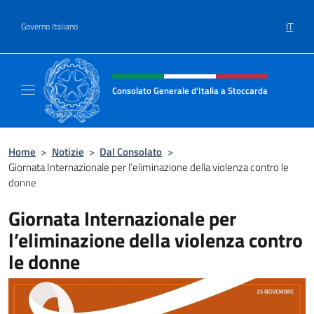
Salta al contenuto
IT
Governo Italiano
Intestazione sito, social e menù
Consolato Generale d'Italia a Stoccarda
Il sito ufficiale del Consolato Generale d'Ita
Home
>
Notizie
>
Dal Consolato
>
Giornata Internazionale per l’eliminazione della violenza contro le
donne
Giornata Internazionale per
l’eliminazione della violenza contro
le donne